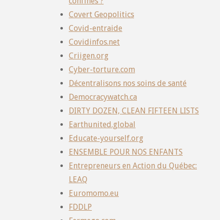
confinés ?
Covert Geopolitics
Covid-entraide
Covidinfos.net
Criigen.org
Cyber-torture.com
Décentralisons nos soins de santé
Democracywatch.ca
DIRTY DOZEN, CLEAN FIFTEEN LISTS
Earthunited.global
Educate-yourself.org
ENSEMBLE POUR NOS ENFANTS
Entrepreneurs en Action du Québec:
LEAQ
Euromomo.eu
FDDLP