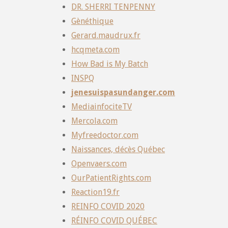
DR. SHERRI TENPENNY
Gènéthique
Gerard.maudrux.fr
hcqmeta.com
How Bad is My Batch
INSPQ
jenesuispasundanger.com
MediainfociteTV
Mercola.com
Myfreedoctor.com
Naissances, décès Québec
Openvaers.com
OurPatientRights.com
Reaction19.fr
REINFO COVID 2020
RÉINFO COVID QUÉBEC