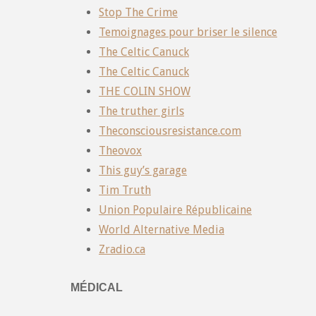
Stop The Crime
Temoignages pour briser le silence
The Celtic Canuck
The Celtic Canuck
THE COLIN SHOW
The truther girls
Theconsciousresistance.com
Theovox
This guy’s garage
Tim Truth
Union Populaire Républicaine
World Alternative Media
Zradio.ca
MÉDICAL