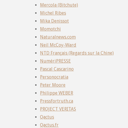
Mercola (Bitchute)
Michel Ribes
Mika Denissot
Momotchi
Naturalnews.com
Neil McCoy-Ward
NTD Français (Regards sur la Chine)
NumériPRESSE
Pascal Cascarino
Personocratia
Peter Moore
Philippe WEBER
Pressfortruth.ca
PROJECT VERITAS
Qactus
Qactus.fr