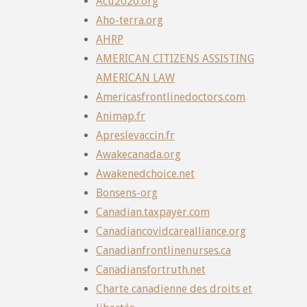
Acu2020.org
Aho-terra.org
AHRP
AMERICAN CITIZENS ASSISTING
AMERICAN LAW
Americasfrontlinedoctors.com
Animap.fr
Apreslevaccin.fr
Awakecanada.org
Awakenedchoice.net
Bonsens-org
Canadian.taxpayer.com
Canadiancovidcarealliance.org
Canadianfrontlinenurses.ca
Canadiansfortruth.net
Charte canadienne des droits et