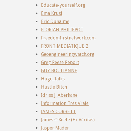
Educate-yourself.org
Ema Krusi
Eric Duhaime
FLORIAN PHILIPPOT
Freedomfirstnetwork.com
FRONT MEDIATIQUE 2
Geoengineeringwatch.org
Greg Reese Report
GUY BOULIANNE
Hugo Talks
Hustle Bitch
Idriss J. Aberkane
Information Très Vraie
JAMES CORBETT
James O’Keefe (Ex Véritas)
Jasper Mader