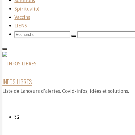
Solutions
sur
Spiritualité
Vaccins
LIENS
le
Recherche
Recherche
Recherche
pour:
”5G”
INFOS LIBRES
–
Liste de Lanceurs d'alertes. Covid-infos, idées et solutions.
Nouvelle
5G