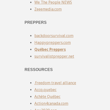
We The People NEWS
Zeeemedia.com
PREPPERS
backdoorsurvival.com
Happypreppers.com
Québec Preppers
survivalistprepper.net
RESSOURCES
.freedom travel alliance
Accq.quebec
Achète Québec
Action4canada.com