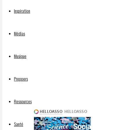
modèle
Inspiration
à suivre
!!
Écoutez
Médias
la vidéo
explicative
en haut
Musique
:
Vidéo
Preppers
explicative
:
https://cdn.lbryplayer.xyz/api/v3/streams/
Ressources
Santé