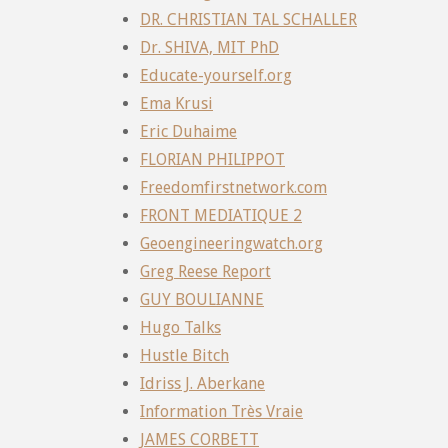
DR. CHRISTIAN TAL SCHALLER
Dr. SHIVA, MIT PhD
Educate-yourself.org
Ema Krusi
Eric Duhaime
FLORIAN PHILIPPOT
Freedomfirstnetwork.com
FRONT MEDIATIQUE 2
Geoengineeringwatch.org
Greg Reese Report
GUY BOULIANNE
Hugo Talks
Hustle Bitch
Idriss J. Aberkane
Information Très Vraie
JAMES CORBETT