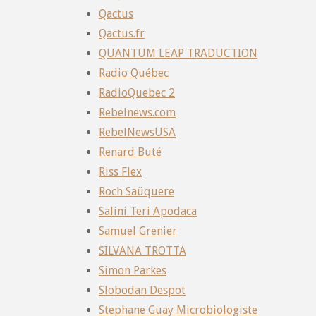
Qactus
Qactus.fr
QUANTUM LEAP TRADUCTION
Radio Québec
RadioQuebec 2
Rebelnews.com
RebelNewsUSA
Renard Buté
Riss Flex
Roch Saüquere
Salini Teri Apodaca
Samuel Grenier
SILVANA TROTTA
Simon Parkes
Slobodan Despot
Stephane Guay Microbiologiste