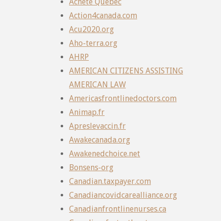
Achète Québec
Action4canada.com
Acu2020.org
Aho-terra.org
AHRP
AMERICAN CITIZENS ASSISTING
AMERICAN LAW
Americasfrontlinedoctors.com
Animap.fr
Apreslevaccin.fr
Awakecanada.org
Awakenedchoice.net
Bonsens-org
Canadian.taxpayer.com
Canadiancovidcarealliance.org
Canadianfrontlinenurses.ca