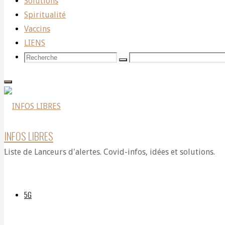
Solutions
octobre
Spiritualité
2020
Vaccins
LIENS
Ils
Recherche
Recherche
viennent
Recherche
pour:
de
créer
une
association
INFOS LIBRES
pleine
de bon
Liste de Lanceurs d'alertes. Covid-infos, idées et solutions.
sens en
France
pour se
5G
regrouper
et