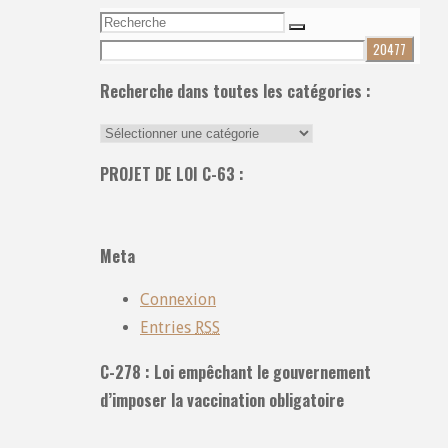
Recherche
Recherche
pour:
Recherche dans toutes les catégories :
Recherche
dans
PROJET DE LOI C-63 :
toutes
les
catégories
Meta
:
Connexion
Entries
RSS
C-278 : Loi empêchant le gouvernement
d’imposer la vaccination obligatoire