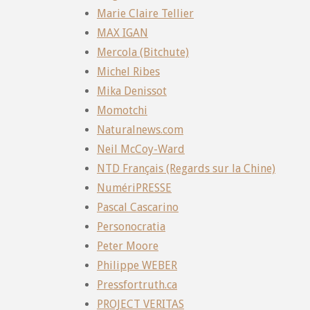
Marie Claire Tellier
MAX IGAN
Mercola (Bitchute)
Michel Ribes
Mika Denissot
Momotchi
Naturalnews.com
Neil McCoy-Ward
NTD Français (Regards sur la Chine)
NumériPRESSE
Pascal Cascarino
Personocratia
Peter Moore
Philippe WEBER
Pressfortruth.ca
PROJECT VERITAS