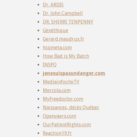
Dr. ARDIS
Dr. John Campbell
DR. SHERRI TENPENNY
Gènéthique
Gerard.maudrux.fr
hcqmeta.com
How Bad is My Batch
INSPQ
jenesuispasundanger.com
MediainfociteTV
Mercola.com
Myfreedoctor.com
Naissances, décès Québec
Openvaers.com
OurPatientRights.com
Reaction19.fr