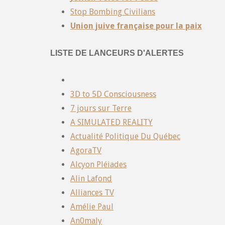
Stop Bombing Civilians
Union juive française pour la paix
LISTE DE LANCEURS D'ALERTES
3D to 5D Consciousness
7 jours sur Terre
A SIMULATED REALITY
Actualité Politique Du Québec
AgoraTV
Alcyon Pléiades
Alin Lafond
Alliances TV
Amélie Paul
An0maly