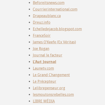
Beforeitsnews.com
Courrierinternational.com
Drapeaublanc.ca
Dreuz.info
Echelledejacob.blogspot.com
FranceSoir
James O’Keefe (Ex Véritas)
Joe Rogan
Journal le facteur
L’Aut Journal
Launetv.com
Le Grand Changement
Le Précepteur
Lelibrepenseur.org
lesmoutonsrebelles.com
LIBRE MÉDIA