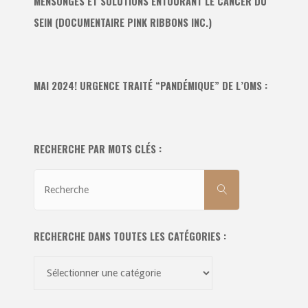
MENSONGES ET SOLUTIONS ENTOURANT LE CANCER DU
SEIN (DOCUMENTAIRE PINK RIBBONS INC.)
MAI 2024! URGENCE TRAITÉ “PANDÉMIQUE” DE L’OMS :
RECHERCHE PAR MOTS CLÉS :
Recherche
RECHERCHE
pour:
RECHERCHE DANS TOUTES LES CATÉGORIES :
Recherche
dans
toutes