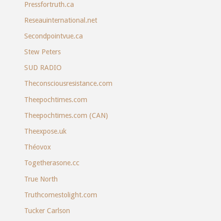
Pressfortruth.ca
Reseauinternational.net
Secondpointvue.ca
Stew Peters
SUD RADIO
Theconsciousresistance.com
Theepochtimes.com
Theepochtimes.com (CAN)
Theexpose.uk
Théovox
Togetherasone.cc
True North
Truthcomestolight.com
Tucker Carlson