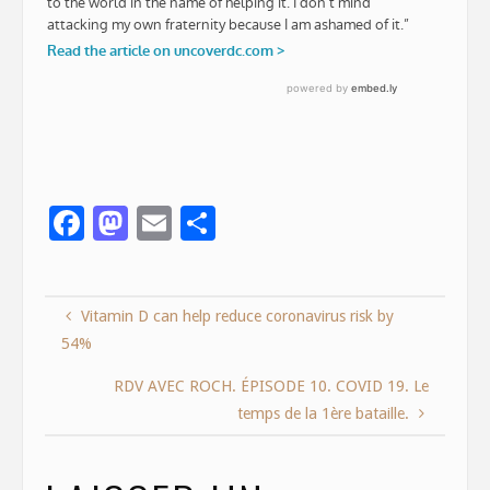
F
M
E
S
ac
as
m
h
e
to
ai
ar
Vitamin D can help reduce coronavirus risk by
b
d
l
e
54%
o
o
o
n
RDV AVEC ROCH. ÉPISODE 10. COVID 19. Le
temps de la 1ère bataille.
k