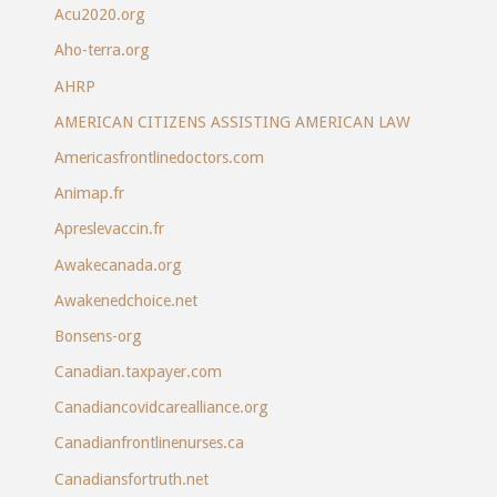
Acu2020.org
Aho-terra.org
AHRP
AMERICAN CITIZENS ASSISTING AMERICAN LAW
Americasfrontlinedoctors.com
Animap.fr
Apreslevaccin.fr
Awakecanada.org
Awakenedchoice.net
Bonsens-org
Canadian.taxpayer.com
Canadiancovidcarealliance.org
Canadianfrontlinenurses.ca
Canadiansfortruth.net