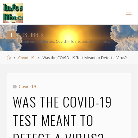
Aller
au
contenu
I
N
F
O
S
L
I
B
R
E
S
Liste de Lanceurs d'alertes. Covid-infos, idées et solutions.
Accueil
Covid-19
Was the COVID-19 Test Meant to Detect a Virus?
Covid-19
WAS THE COVID-19
TEST MEANT TO