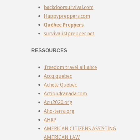
backdoorsurvival.com
Happypreppers.com
Québec Preppers
survivalistprepper.net
RESSOURCES
.freedom travel alliance
Accq.quebec
Achète Québec
Action4canada.com
Acu2020.org
Aho-terra.org
AHRP
AMERICAN CITIZENS ASSISTING
AMERICAN LAW