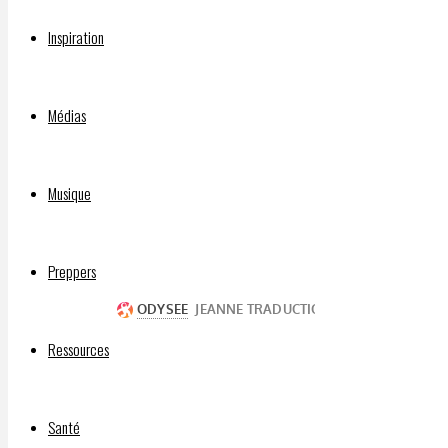
Inspiration
Par
DELPHIAVALON
Médias
21
septembre
2020
Musique
12
février
Preppers
2021
Ressources
Santé