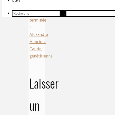
L’épidémie
est
Recherche
Recherche
Recherche
terminée
pour:
?
Alexandra
Henrion-
Caude,
génétitienne
Laisser
un