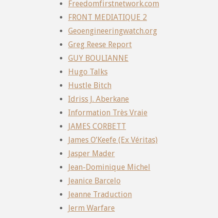
Freedomfirstnetwork.com
FRONT MEDIATIQUE 2
Geoengineeringwatch.org
Greg Reese Report
GUY BOULIANNE
Hugo Talks
Hustle Bitch
Idriss J. Aberkane
Information Très Vraie
JAMES CORBETT
James O’Keefe (Ex Véritas)
Jasper Mader
Jean-Dominique Michel
Jeanice Barcelo
Jeanne Traduction
Jerm Warfare