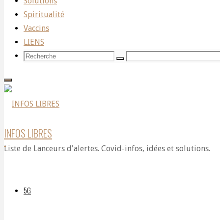
Jeff
Solutions
Spiritualité
Vaccins
Bezos
LIENS
Recherche
Recherche
Recherche
pour:
avant
Amazon
INFOS LIBRES
Liste de Lanceurs d'alertes. Covid-infos, idées et solutions.
?
5G