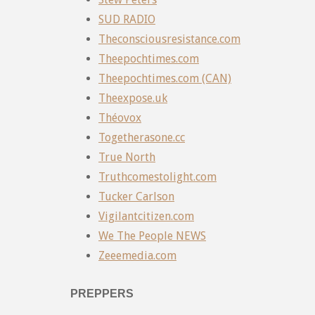
SUD RADIO
Theconsciousresistance.com
Theepochtimes.com
Theepochtimes.com (CAN)
Theexpose.uk
Théovox
Togetherasone.cc
True North
Truthcomestolight.com
Tucker Carlson
Vigilantcitizen.com
We The People NEWS
Zeeemedia.com
PREPPERS