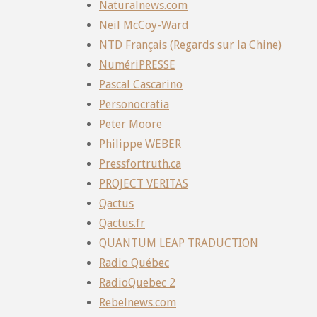
Naturalnews.com
Neil McCoy-Ward
NTD Français (Regards sur la Chine)
NumériPRESSE
Pascal Cascarino
Personocratia
Peter Moore
Philippe WEBER
Pressfortruth.ca
PROJECT VERITAS
Qactus
Qactus.fr
QUANTUM LEAP TRADUCTION
Radio Québec
RadioQuebec 2
Rebelnews.com