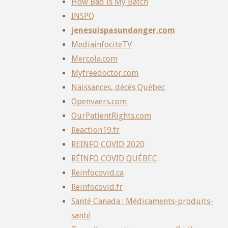
How Bad is My Batch
INSPQ
jenesuispasundanger.com
MediainfociteTV
Mercola.com
Myfreedoctor.com
Naissances, décès Québec
Openvaers.com
OurPatientRights.com
Reaction19.fr
REINFO COVID 2020
RÉINFO COVID QUÉBEC
Reinfocovid.ca
Reinfocovid.fr
Santé Canada : Médicaments-produits-
santé