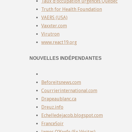
Taux d’occupation urgences Québec
Truth for Health Foundation
VAERS (USA)
Vaxxter.com
Virutron
www.react19.org
NOUVELLES INDÉPENDANTES
Beforeitsnews.com
Courrierinternational.com
Drapeaublanc.ca
Dreuz.info
Echelledejacob.blogspot.com
FranceSoir
James O’Keefe (Ex Véritas)