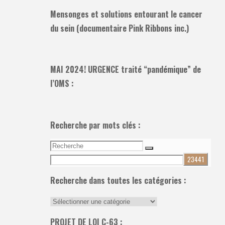
Mensonges et solutions entourant le cancer
du sein (documentaire Pink Ribbons inc.)
MAI 2024! URGENCE traité “pandémique” de
l’OMS :
Recherche par mots clés :
Recherche
Recherche
pour:
Recherche dans toutes les catégories :
Recherche
dans
PROJET DE LOI C-63 :