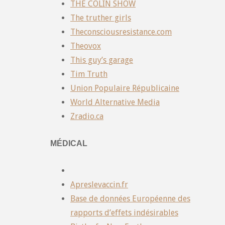
THE COLIN SHOW
The truther girls
Theconsciousresistance.com
Theovox
This guy’s garage
Tim Truth
Union Populaire Républicaine
World Alternative Media
Zradio.ca
MÉDICAL
Apreslevaccin.fr
Base de données Européenne des
rapports d’effets indésirables