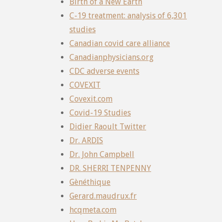
Birth of a New Earth
C-19 treatment: analysis of 6,301
studies
Canadian covid care alliance
Canadianphysicians.org
CDC adverse events
COVEXIT
Covexit.com
Covid-19 Studies
Didier Raoult Twitter
Dr. ARDIS
Dr. John Campbell
DR. SHERRI TENPENNY
Gènéthique
Gerard.maudrux.fr
hcqmeta.com