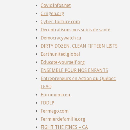
Covidinfos.net
Criigen.org
Cyber-torture.com
Décentralisons nos soins de santé
Democracywatch.ca
DIRTY DOZEN, CLEAN FIFTEEN LISTS
Earthunited.global
Educate-yourself.org
ENSEMBLE POUR NOS ENFANTS
Entrepreneurs en Action du Québec:
LEAQ
Euromomo.eu
FDDLP
Fermego.com
Fermierdefamille.org
FIGHT THE FINES – CA