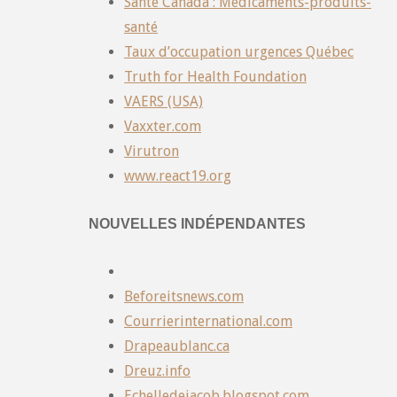
Santé Canada : Médicaments-produits-
santé
Taux d’occupation urgences Québec
Truth for Health Foundation
VAERS (USA)
Vaxxter.com
Virutron
www.react19.org
NOUVELLES INDÉPENDANTES
Beforeitsnews.com
Courrierinternational.com
Drapeaublanc.ca
Dreuz.info
Echelledejacob.blogspot.com