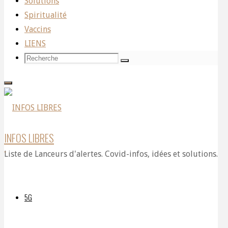
Solutions
Spiritualité
24
Vaccins
LIENS
Recherche
Recherche
Recherche
professionnels
pour:
de
INFOS LIBRES
Liste de Lanceurs d'alertes. Covid-infos, idées et solutions.
santé
5G
belges