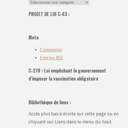
Recherche
dans
PROJET DE LOI C-63 :
toutes
les
catégories
Meta
:
Connexion
Entries
RSS
C-278 : Loi empêchant le gouvernement
d’imposer la vaccination obligatoire
Bibliothèque de liens :
Accès plus bas à droite sur cette page ou en
cliquant sur Liens dans le menu du haut.