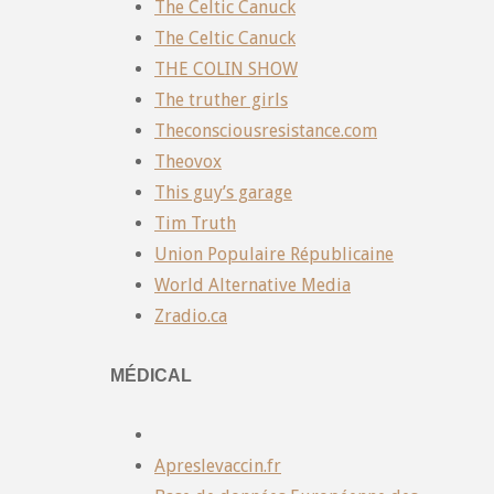
The Celtic Canuck
The Celtic Canuck
THE COLIN SHOW
The truther girls
Theconsciousresistance.com
Theovox
This guy’s garage
Tim Truth
Union Populaire Républicaine
World Alternative Media
Zradio.ca
MÉDICAL
Apreslevaccin.fr