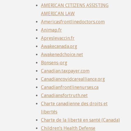
AMERICAN CITIZENS ASSISTING
AMERICAN LAW
Americasfrontlinedoctors.com
Animap.fr
Apreslevaccin.fr
Awakecanada.org
Awakenedchoice.net
Bonsens-org
Canadian.taxpayer.com
Canadiancovidcarealliance.org
Canadianfrontlinenurses.ca
Canadiansfortruth.net
Charte canadienne des droits et
libertés
Charte de la liberté en santé (Canada)
Children’s Health Defense