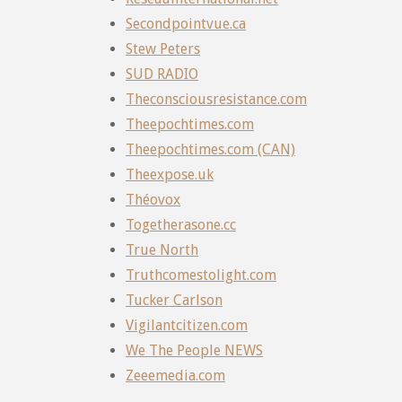
Secondpointvue.ca
Stew Peters
SUD RADIO
Theconsciousresistance.com
Theepochtimes.com
Theepochtimes.com (CAN)
Theexpose.uk
Théovox
Togetherasone.cc
True North
Truthcomestolight.com
Tucker Carlson
Vigilantcitizen.com
We The People NEWS
Zeeemedia.com