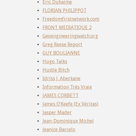
Eric Duhaime
FLORIAN PHILIPPOT
Freedomfirstnetwork.com
FRONT MEDIATIQUE 2
Geoengineeringwatch.org
Greg Reese Report
GUY BOULIANNE
Hugo Talks
Hustle Bitch
Idriss J. Aberkane
Information Très Vraie
JAMES CORBETT
James O’Keefe (Ex Véritas)
Jasper Mader
Jean-Dominique Michel
Jeanice Barcelo