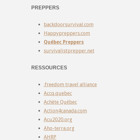
PREPPERS
backdoorsurvival.com
Happypreppers.com
Québec Preppers
survivalistprepper.net
RESSOURCES
.freedom travel alliance
Accq.quebec
Achète Québec
Action4canada.com
Acu2020.org
Aho-terra.org
AHRP