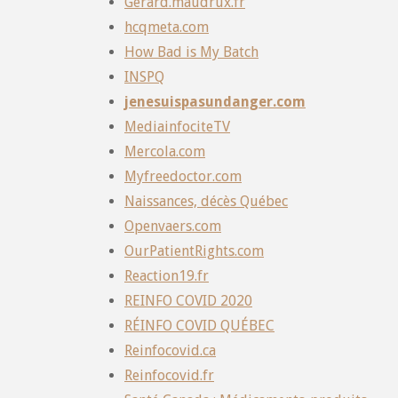
Gerard.maudrux.fr
hcqmeta.com
How Bad is My Batch
INSPQ
jenesuispasundanger.com
MediainfociteTV
Mercola.com
Myfreedoctor.com
Naissances, décès Québec
Openvaers.com
OurPatientRights.com
Reaction19.fr
REINFO COVID 2020
RÉINFO COVID QUÉBEC
Reinfocovid.ca
Reinfocovid.fr