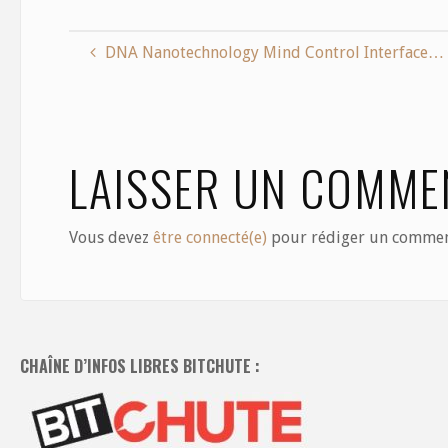
e
to
ai
ar
b
d
l
e
DNA Nanotechnology Mind Control Interface…
o
o
o
n
k
LAISSER UN COMME
Vous devez
être connecté(e)
pour rédiger un commen
CHAÎNE D’INFOS LIBRES BITCHUTE :