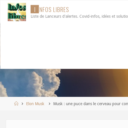
Aller
I
N
F
O
S
L
I
B
R
E
S
au
Liste de Lanceurs d'alertes. Covid-infos, idées et soluti
contenu
Accueil
Elon Musk
Musk : une puce dans le cerveau pour co