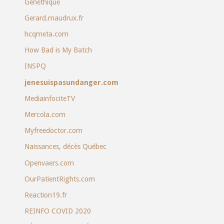
Gènéthique
Gerard.maudrux.fr
hcqmeta.com
How Bad is My Batch
INSPQ
jenesuispasundanger.com
MediainfociteTV
Mercola.com
Myfreedoctor.com
Naissances, décès Québec
Openvaers.com
OurPatientRights.com
Reaction19.fr
REINFO COVID 2020