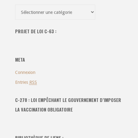
Recherche
dans
toutes
PROJET DE LOI C-63 :
les
catégories
:
META
Connexion
Entries
RSS
C-278 : LOI EMPÊCHANT LE GOUVERNEMENT D’IMPOSER
LA VACCINATION OBLIGATOIRE
BIBLIOTHÈQUE DE LIENS :