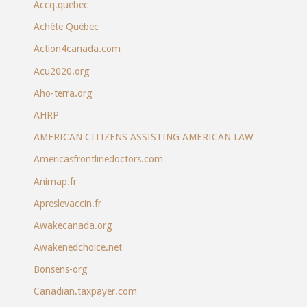
Accq.quebec
Achète Québec
Action4canada.com
Acu2020.org
Aho-terra.org
AHRP
AMERICAN CITIZENS ASSISTING AMERICAN LAW
Americasfrontlinedoctors.com
Animap.fr
Apreslevaccin.fr
Awakecanada.org
Awakenedchoice.net
Bonsens-org
Canadian.taxpayer.com