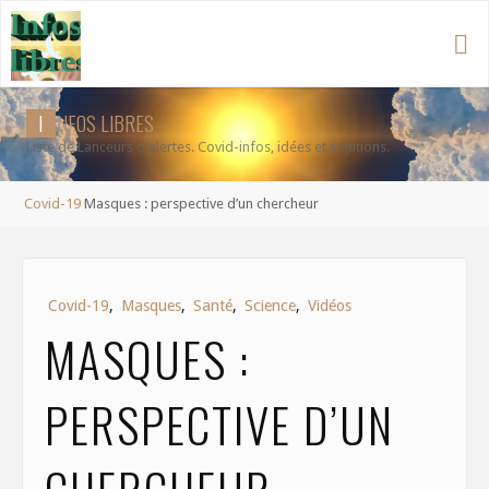
Aller
au
contenu
I
N
F
O
S
L
I
B
R
E
S
Liste de Lanceurs d'alertes. Covid-infos, idées et solutions.
Accueil
Covid-19
Masques : perspective d’un chercheur
Covid-19
,
Masques
,
Santé
,
Science
,
Vidéos
MASQUES :
PERSPECTIVE D’UN