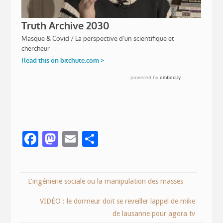
F
M
E
S
ac
as
m
h
e
to
ai
ar
L’ingénierie sociale ou la manipulation des masses
b
d
l
e
o
o
VIDÉO : le dormeur doit se reveiller lappel de mike
o
n
de lausanne pour agora tv