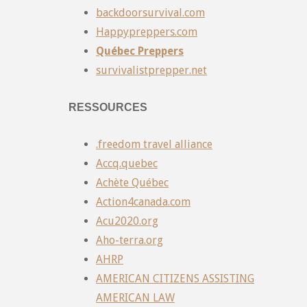
backdoorsurvival.com
Happypreppers.com
Québec Preppers
survivalistprepper.net
RESSOURCES
.freedom travel alliance
Accq.quebec
Achète Québec
Action4canada.com
Acu2020.org
Aho-terra.org
AHRP
AMERICAN CITIZENS ASSISTING
AMERICAN LAW