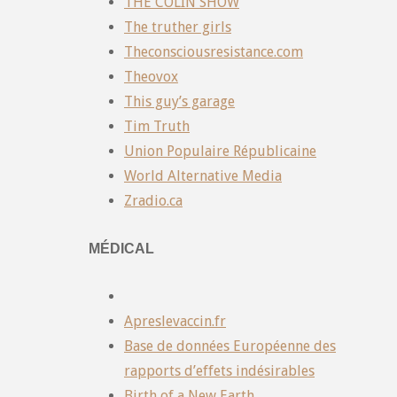
THE COLIN SHOW
The truther girls
Theconsciousresistance.com
Theovox
This guy’s garage
Tim Truth
Union Populaire Républicaine
World Alternative Media
Zradio.ca
MÉDICAL
Apreslevaccin.fr
Base de données Européenne des
rapports d’effets indésirables
Birth of a New Earth