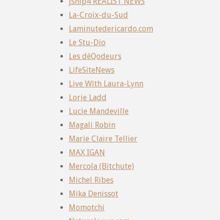
jsnip4 REALIST NEWS
La-Croix-du-Sud
Laminutedericardo.com
Le Stu-Dio
Les déQodeurs
LifeSiteNews
Live With Laura-Lynn
Lorie Ladd
Lucie Mandeville
Magali Robin
Marie Claire Tellier
MAX IGAN
Mercola (Bitchute)
Michel Ribes
Mika Denissot
Momotchi