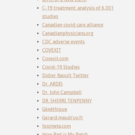
C-19 treatment: analysis of 6,301
studies
Canadian covid care alliance
Canadianphysicians.org
CDC adverse events
COVEXIT
Covexit.com
Covid-19 Studies
Didier Raoult Twitter
Dr. ARDIS
Dr. John Campbell
DR. SHERRI TENPENNY
Gènéthique
Gerard.maudrux.fr
hcqmeta.com
How Bad is My Batch