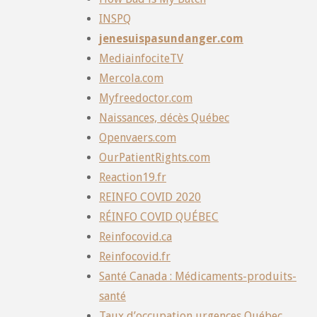
INSPQ
jenesuispasundanger.com
MediainfociteTV
Mercola.com
Myfreedoctor.com
Naissances, décès Québec
Openvaers.com
OurPatientRights.com
Reaction19.fr
REINFO COVID 2020
RÉINFO COVID QUÉBEC
Reinfocovid.ca
Reinfocovid.fr
Santé Canada : Médicaments-produits-
santé
Taux d’occupation urgences Québec