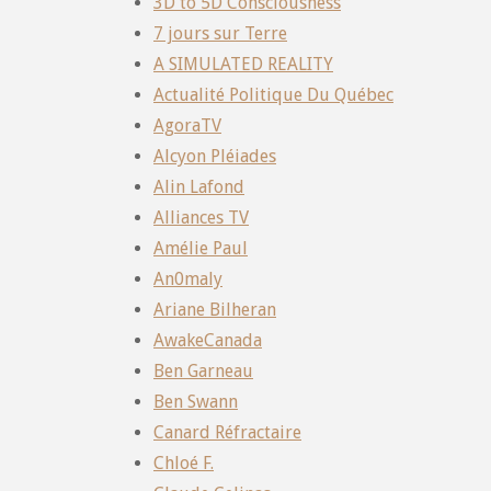
3D to 5D Consciousness
7 jours sur Terre
A SIMULATED REALITY
Actualité Politique Du Québec
AgoraTV
Alcyon Pléiades
Alin Lafond
Alliances TV
Amélie Paul
An0maly
Ariane Bilheran
AwakeCanada
Ben Garneau
Ben Swann
Canard Réfractaire
Chloé F.