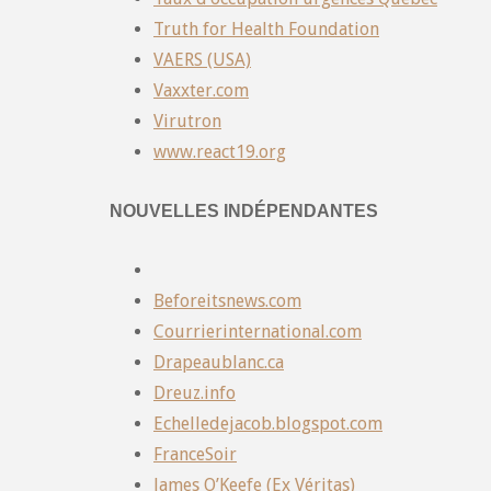
Truth for Health Foundation
VAERS (USA)
Vaxxter.com
Virutron
www.react19.org
NOUVELLES INDÉPENDANTES
Beforeitsnews.com
Courrierinternational.com
Drapeaublanc.ca
Dreuz.info
Echelledejacob.blogspot.com
FranceSoir
James O’Keefe (Ex Véritas)