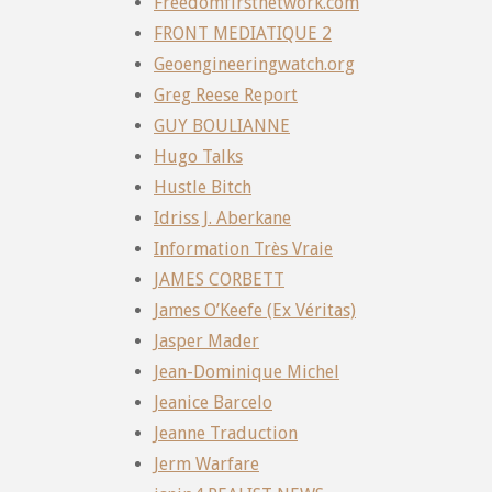
Freedomfirstnetwork.com
FRONT MEDIATIQUE 2
Geoengineeringwatch.org
Greg Reese Report
GUY BOULIANNE
Hugo Talks
Hustle Bitch
Idriss J. Aberkane
Information Très Vraie
JAMES CORBETT
James O’Keefe (Ex Véritas)
Jasper Mader
Jean-Dominique Michel
Jeanice Barcelo
Jeanne Traduction
Jerm Warfare