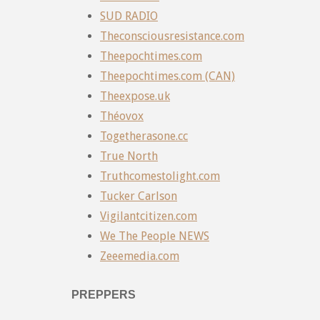
SUD RADIO
Theconsciousresistance.com
Theepochtimes.com
Theepochtimes.com (CAN)
Theexpose.uk
Théovox
Togetherasone.cc
True North
Truthcomestolight.com
Tucker Carlson
Vigilantcitizen.com
We The People NEWS
Zeeemedia.com
PREPPERS