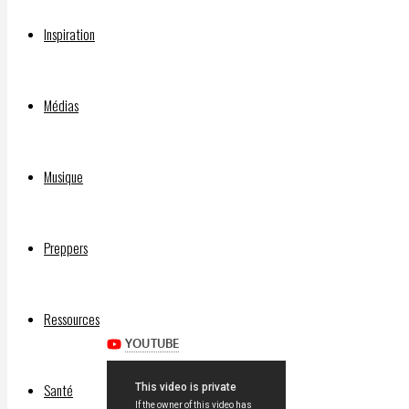
après
Inspiration
30 ans
à
l’étroit
Médias
dans un
aquarium
public
Musique
(Turtle
Diary,
Preppers
1985,
en
anglais)
Ressources
Santé