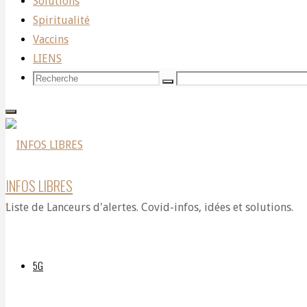
vaste
Solutions
Spiritualité
Vaccins
océan
LIENS
Recherche
Recherche
Recherche
pour:
de
l’information
INFOS LIBRES
Liste de Lanceurs d'alertes. Covid-infos, idées et solutions.
Par
5G
FUTURNEUF
12