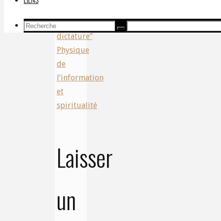
subir
une
Recherche
Recherche
dictature”
Recherche
pour:
Physique
de
l’information
et
spiritualité
Laisser
un